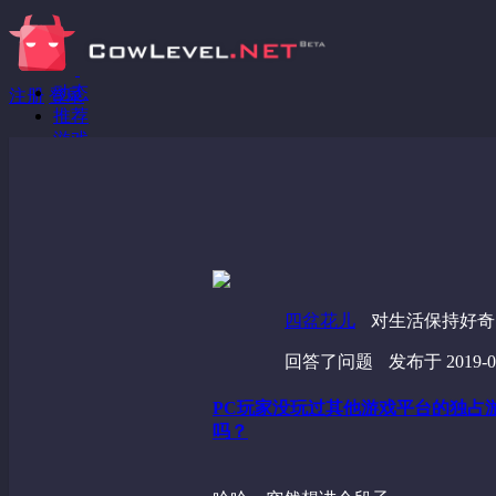
动态
注册
登录
推荐
游戏
分享链接
回答问题
发现
野蔷薇
视频
四盆花儿
对生活保持好奇
回答了问题
发布于 2019-01
PC玩家没玩过其他游戏平台的独占
吗？