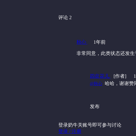
评论 2
秋心
1年前
非常同意，此类状态还发生
四盆花儿
[作者]
‍ 哈哈，谢谢赞
@秋心
发布
登录奶牛关账号即可参与讨论
登录 / 注册