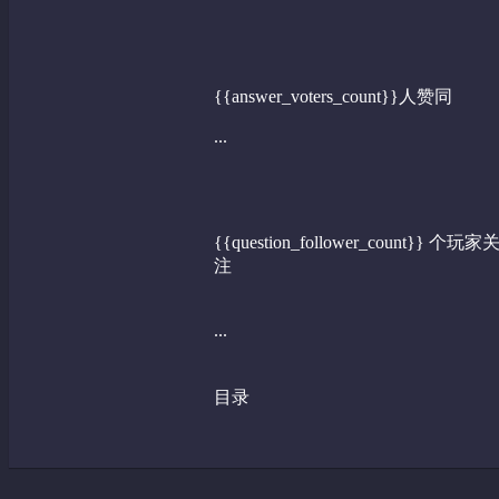
{{answer_voters_count}}人赞同
...
{{question_follower_count}} 个玩家
注
...
目录