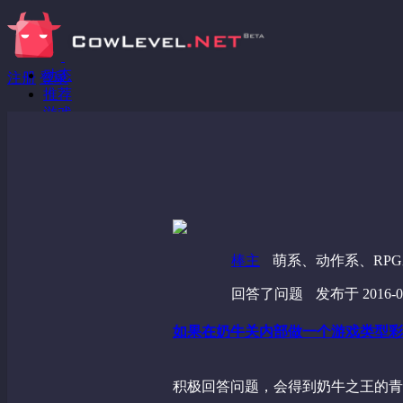
动态
注册
登录
推荐
游戏
分享链接
回答问题
发现
野蔷薇
视频
棒主
萌系、动作系、RP
回答了问题
发布于 2016-07
如果在奶牛关内部做一个游戏类型彩
积极回答问题，会得到奶牛之王的青睐 