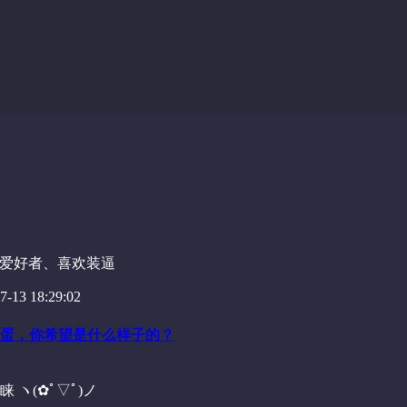
G爱好者、喜欢装逼
-13 18:29:02
蛋，你希望是什么样子的？
ヽ(✿ﾟ▽ﾟ)ノ