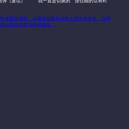
用散弹（废话） 我一直是切换的 按住瞄的话有时
作者获得授权，非商业转载务必附上原作者名称，注明
得以任何形式演绎或修改。
关