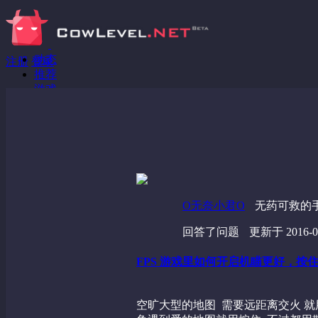
动态
注册
登录
推荐
游戏
分享链接
回答问题
发现
野蔷薇
视频
O无奈小君O
无药可救的手
回答了问题
更新于 2016-07
FPS 游戏里如何开启机瞄更好，按
空旷大型的地图 需要远距离交火 