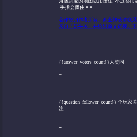
角遇到爱的地图就用按住 不过都
手指会僵住 = =
著作权归作者所有。商业转载请联系
来自「奶牛关」并给出原文链接。不
{{answer_voters_count}}人赞同
...
{{question_follower_count}} 个玩家
注
...