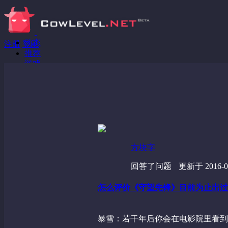
动态
注册
登录
推荐
游戏
分享链接
回答问题
发现
野蔷薇
视频
方块字
回答了问题
更新于 2016-05
怎么评价《守望先锋》目前为止出过的
暴雪：若干年后你会在电影院里看到