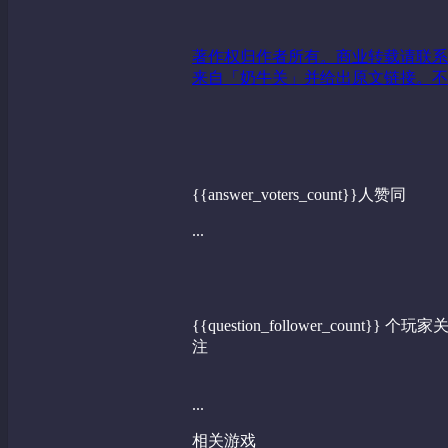
著作权归作者所有。商业转载请联系
来自「奶牛关」并给出原文链接。不
{{answer_voters_count}}人赞同
...
{{question_follower_count}} 个玩家
注
...
相关游戏