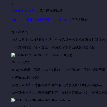
5
傲娇的乳酸杆菌
，
见习现代魔法师
himiko
、
傲娇的乳酸杆菌
、
punkorange
等 5人赞同
海王星系列
内含大量主机游戏业界的梗，如果你是一名主机玩家而且对业内
（不支持日语字幕和界面，有英文字幕界面以及日语语音）
Nekopara系列
nekopara音译自日语ネコパラ是ねこパラ的缩略，意味“猫咪天堂”
号称Steam第一FPS
讲述了男主和自家的猫娘和妹妹的充满欢笑和泪水的温馨故事
抛开其他的不说，确实很萌很萌。游戏自带繁体中文，还可以开