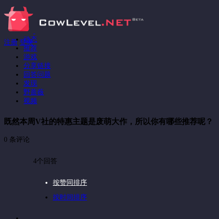
动态
注册
登录
推荐
游戏
分享链接
回答问题
发现
野蔷薇
视频
既然本周V社的特惠主题是废萌大作，所以你有哪些推荐呢？
0 条评论
4个回答
按赞同排序
按时间排序