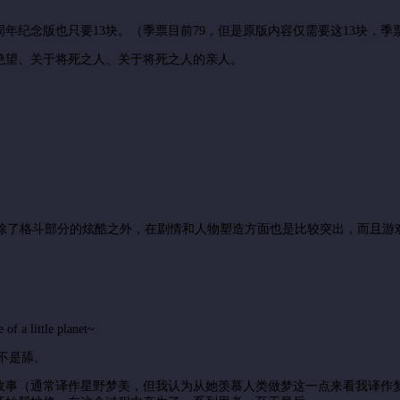
纪念版也只要13块。（季票目前79，但是原版内容仅需要这13块，季票
绝望、关于将死之人、关于将死之人的亲人。
除了格斗部分的炫酷之外，在剧情和人物塑造方面也是比较突出，而且游戏本
 of a little planet~
并不是舔。
故事（通常译作星野梦美，但我认为从她羡慕人类做梦这一点来看我译作