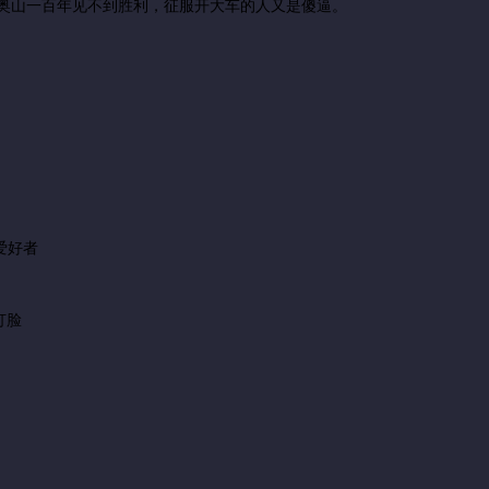
奥山一百年见不到胜利，征服开大车的人又是傻逼。
爱好者
打脸