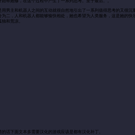
开始帮她修，在这个过程中产生了一系列思考。至于最后。。
是用男主和机器人之间的互动就很自然地引出了一系列值得思考的又很沉
分为二，人和机器人都能够愉快相处，她也希望为人类服务，这是她的快
孤独和荒凉。
错的话下面文本多需要汉化的游戏应该是都有汉化补丁。