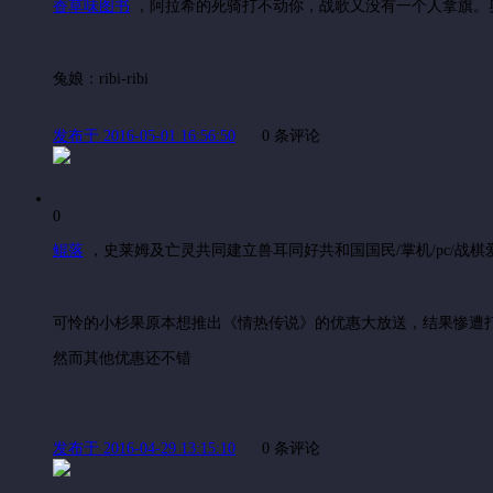
香草味图书
，
阿拉希的死骑打不动你，战歌又没有一个人拿旗。
兔娘：ribi-ribi
发布于 2016-05-01 16:56:50
0 条评论
0
鲲落
，
史莱姆及亡灵共同建立兽耳同好共和国国民/掌机/pc/战棋
可怜的小杉果原本想推出《情热传说》的优惠大放送，结果惨遭
然而其他优惠还不错
发布于 2016-04-29 13:15:10
0 条评论