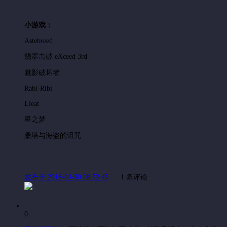
小游戏：
Astebreed
翡翠击破 eXceed 3rd
魅影破坏者
Rabi-Ribi
Lieat
星之梦
桑塔与海盗的诅咒
发布于 2016-04-30 08:52:45
1 条评论
0