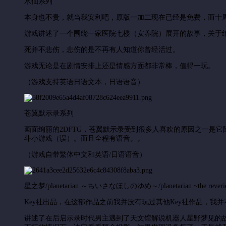
水仙系列
本身也不贵，就当我安利吧，原版一加二现在已经是免费，而十周年
游戏讲述了一个围绕一家医院七楼（安养院）展开的故事，关于
死并不悲伤，悲伤的是不再有人知道你曾经活过。
游戏无论是在剧情安排上还是情感方面都非常棒，值得一玩。
（游戏支持英语日语文本，日语语音）
苍翼默示录系列
画面绚丽的2DFTG，苍翼默示录受到很多人喜欢的原因之一是它
斗小游戏（误）。而且全程有语音。。
（游戏自带繁体中文和英语/日语语音）
星之梦/
planetarian ～ちいさなほしのゆめ～/
planetarian ~the reverie
Key社出品，在这部作品之前我并没有玩过其他Key社作品，我
讲述了在后启示录时代男主遇到了天文馆解说机器人星野梦见的