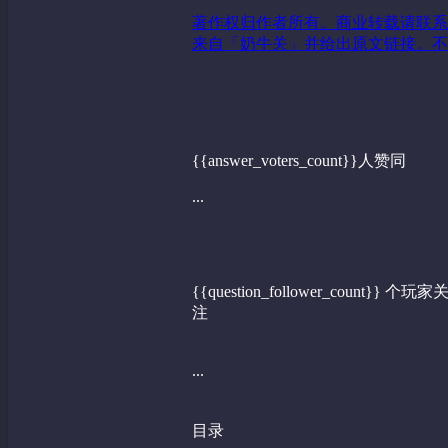
著作权归作者所有。商业转载请联系
来自「奶牛关」并给出原文链接。不
{{answer_voters_count}}人赞同
...
{{question_follower_count}} 个玩家
注
...
目录