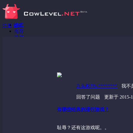
动态
注册
登录
推荐
游戏
分享链接
回答问题
发现
野蔷薇
视频
九头蛇™s ********
我不
回答了问题
更新于 2015-11
有哪些经典的潜行游戏？
耻辱？还有这游戏呢。。