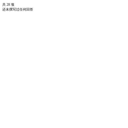
共 28 项
还未撰写过任何回答