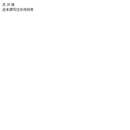
共 20 项
还未撰写过任何回答