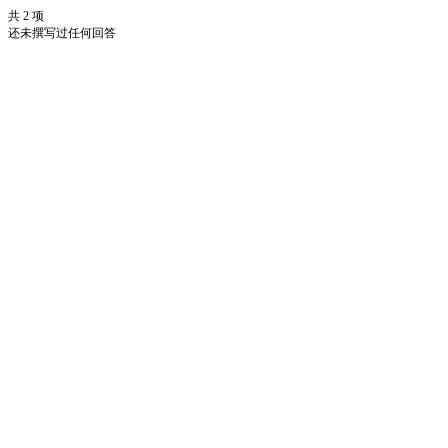
共 2 项
还未撰写过任何回答