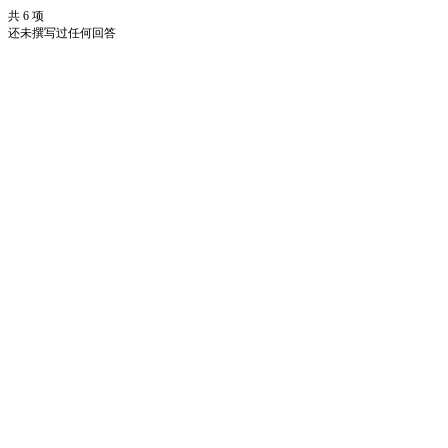
共 6 项
还未撰写过任何回答