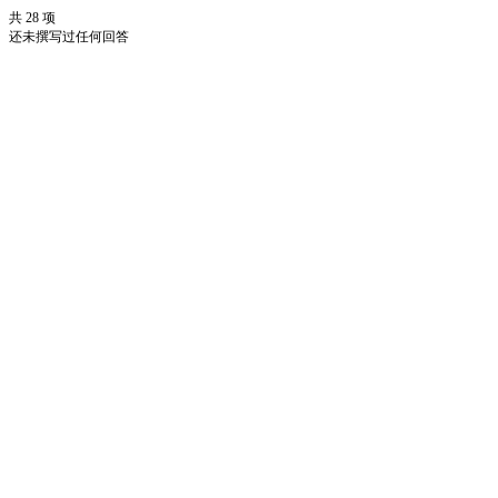
共 28 项
还未撰写过任何回答