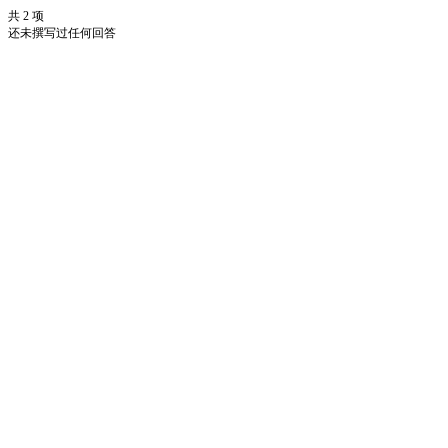
共 2 项
还未撰写过任何回答