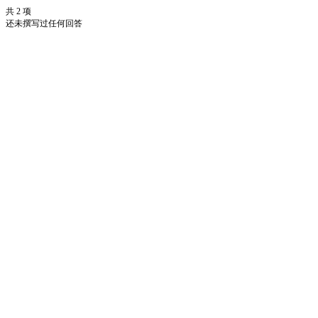
共 2 项
还未撰写过任何回答