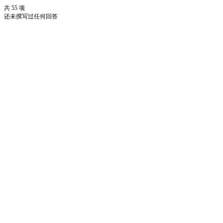
共 55 项
还未撰写过任何回答