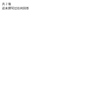
共 2 项
还未撰写过任何回答