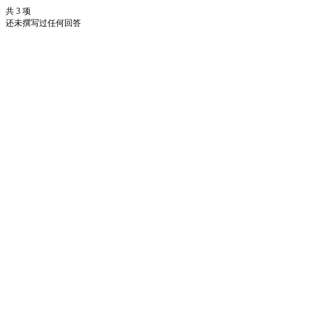
共 3 项
还未撰写过任何回答