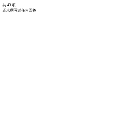
共 43 项
还未撰写过任何回答