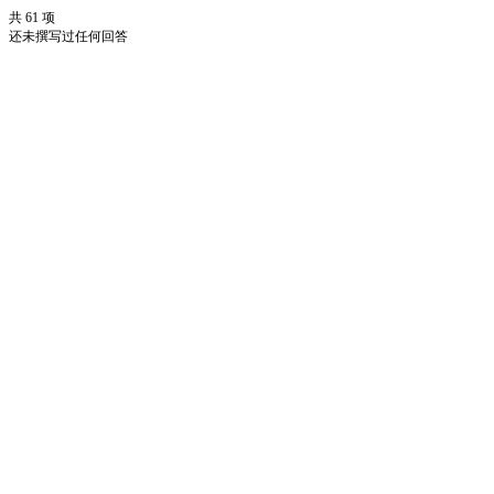
共 61 项
还未撰写过任何回答