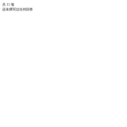
共 11 项
还未撰写过任何回答