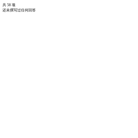
共 58 项
还未撰写过任何回答