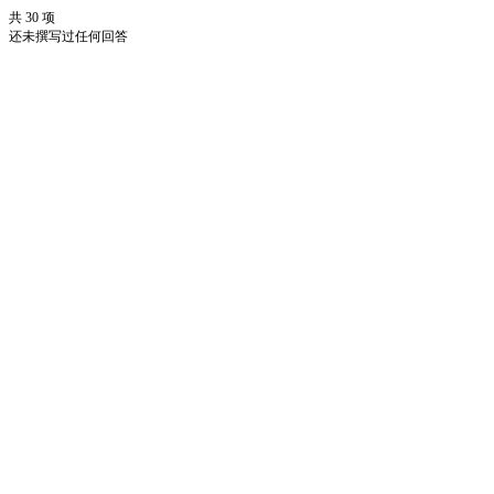
共 30 项
还未撰写过任何回答