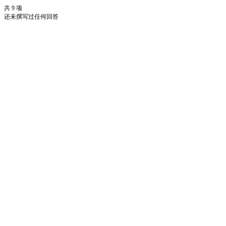
共 9 项
还未撰写过任何回答