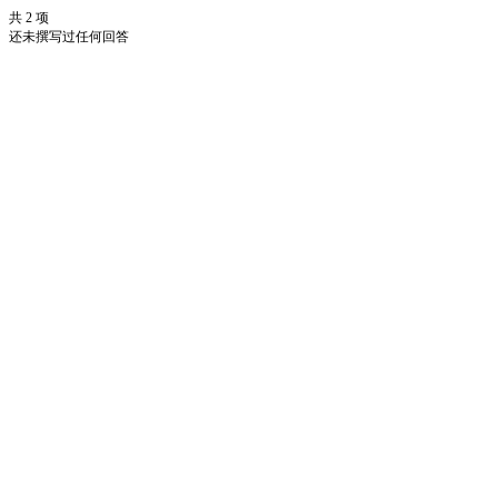
共 2 项
还未撰写过任何回答