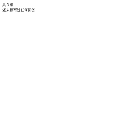
共 3 项
还未撰写过任何回答