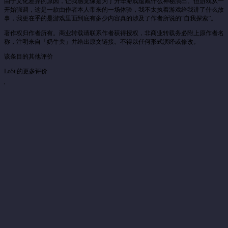
由于文化差异的原因，让我感觉像是为了升华游戏蕴藏什么神秘演出。但游戏从一
开始强调，这是一款由作者本人带来的一场体验，我不太执着游戏给我讲了什么故
事，我更在乎的是游戏里面到底有多少内容真的涉及了作者所说的“自我探索”。
著作权归作者所有。商业转载请联系作者获得授权，非商业转载务必附上原作者名
称，注明来自「奶牛关」并给出原文链接。不得以任何形式演绎或修改。
该条目的其他评价
Lo5t 的更多评价
'