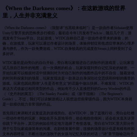
《When the Darkness comes》：在这款游戏的世界
里，人生并非充满意义
《When the Darkness comes》（我暂译“当黑暗来临时”）是一款由作者Sirhaian使用
Unity引擎开发的恐怖类步行模拟，最初在今年1月发布于itch.io，随后几个月，游
戏发布于Steam平台。比起游戏，WTDC自称自己是一款由作者带来的体验，的
确，在游戏里，玩家可以通过作者设计的场景，体验抑郁症和焦虑症带来的心理矛
盾与挣扎，作为一款免费游戏，WTDC自身较高的完成度在Steam上同样受到了众
多好评。
WTDC最初是由旁白的自白开始，旁白将玩家领进自己的制作的游戏里，让玩家尝
试几张自己制作的地图，在一次偶然的机会，玩家探窥到旁白记忆深处的秘密。一
开始玩家可以根据对话中猜测到对方对自己制作的地图作品中的不自信，随着游戏
的时间和探索到的场景，玩家发现这是一款表达自身深陷社交恐惧和抑郁的痛苦的
游戏。玩家也因此围绕“人生是否有意义”的话题中做出抉择。不难发现，WTDC的
表达方式借鉴过相同类型的作品，例如有不少人直接想到的Davey Wreden的作品
（《史丹利的寓言》（The Stanley Parable）或《新手指南》（The Beginner's
Guide）。不过，我们可以谅解游戏让人联想这些前辈级作品，因为WTDC本身就
是一款模仿能力非常强的作品。
首先我们来讲刚才反复提及的游戏旁白。在WTDC中，除了监视行动，旁白会吐槽
一些动作奇怪的玩家：例如在开头原地等待，他会抱怨你很闲；还会在水底关讶异
你跳下平台外，其它的例如在特定地方选择了奇怪选项。旁白在WTDC里大部分作
用于引导玩家或做简单的沟通。在剧情发展中期，连接的场景设计也是有模有样和
文本内容呼应：不断出现的荡秋千的女孩与记忆关联的对话；“诗”章节隐喻迈向个