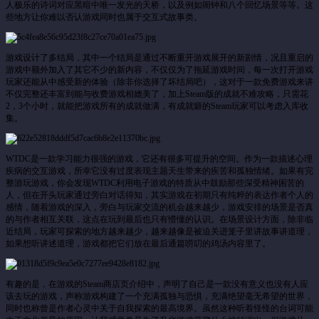
人极乐的诗词对应黑暗中唯一发光的天桥，以及例如闹钟和八个回忆场景等等。这
些地方让你难以否认游戏同时也属于交互式故事类。
游戏设计了多结局，其中一个结局是通过不断重开游戏展开的新剧情，况且重启的
游戏中额外加入了其它不少的新内容，不仅仅为了拖延游戏时间，每一次打开游戏
玩家还能从中感受新的体验（除非你选择了坏结局吧），这对于一款免费游戏来讲
不仅完整还丰富到能与收费游戏相媲美了，加上Steam版的成就不难攻略，只需花
2，3个小时，就能把游戏所有的成就做满，有成就癖的Steam玩家可以考虑入库收
集。
WTDC是一款学习能力很强的游戏，它还有很多可提升的空间。作为一款描述心理
疾病的交互游戏，所幸它没有过度表现主题天生带来的疾苦和孤独情绪。如果有完
整游玩游戏，你会发现WTDC利用电子游戏的特质从中鼓励那些深受精神困苦的
人，但在开头玩家通过旁白对话得知，其实游戏在初期只有纯粹的表达作者个人的
感情，随着游戏的深入，旁白与玩家交流的机会越来越少，游戏安排的场景是否真
的与作者相互关联，这点在玩到最后也只有懵懂的认识。在场景设计方面，除非临
近结局，玩家可探索的地方越来越少，越来越像是被迫关进笼子里讲故事讲道理，
如果想听讲述道理，游戏都把它们放在最后通篇唠叨的鸡汤内容里了。
有趣的是，在游戏的Steam商店页介绍中，声明了自己是一款没有意义也没有人应
该去玩的游戏，声称游戏构建了一个充满孤独与恐惧，充满绝望毫无希望的世界，
同时也称曾是作者心灵中关于自我探索的最高境界。虽然这种听着怪怪的台词可能