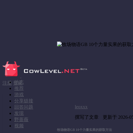
动态
注册
登录
推荐
游戏
分享链接
leoxxx
回答问题
发现
撰写了文章
更新于 2026-05-
野蔷薇
视频
牧场物语GB 10个力量实果的获取方法