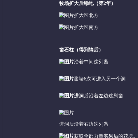
牧场扩大后锄地（第2年）
扩大区北方
扩大区南方
凿石柱（得到镐后）
沿着中间这列凿
凿墙6次可进入另一个洞
进洞后沿着左边这列凿
进洞后沿着右边这列凿
获取全部力量实果后的花坛。